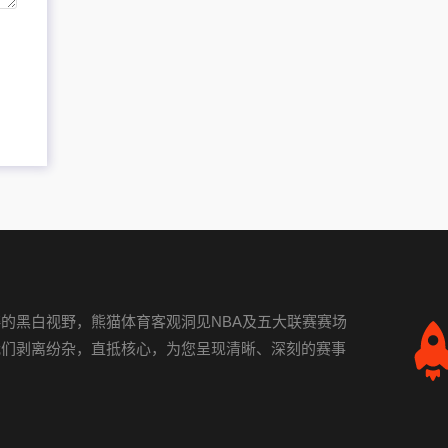
的黑白视野，熊猫体育客观洞见NBA及五大联赛赛场
我们剥离纷杂，直抵核心，为您呈现清晰、深刻的赛事