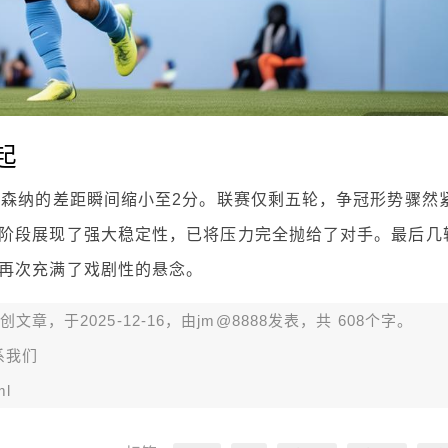
起
阿森纳的差距瞬间缩小至2分。联赛仅剩五轮，争冠形势骤然
阶段展现了强大稳定性，已将压力完全抛给了对手。最后几
再次充满了戏剧性的悬念。
章，于2025-12-16，由
jm@8888
发表，共 608个字。
系我们
ml