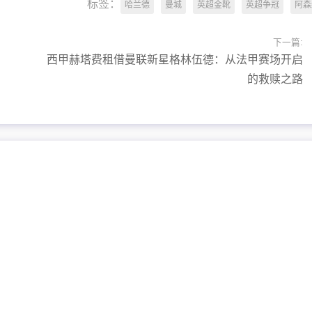
标签：
哈兰德
曼城
英超金靴
英超争冠
阿森
下一篇:
西甲赫塔费租借曼联新星格林伍德：从法甲赛场开启
的救赎之路