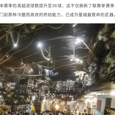
本赛季的英超进球数提升至36球，这不仅刷新了联赛单赛季
门前那种冷酷而高效的终结能力，已成为曼城最致命的武器