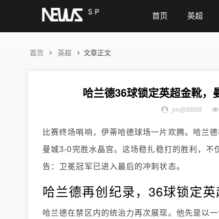
首页
英超
首页
英超
文章正文
哈兰德36球锁定英超金靴，
jm@8888
比赛终场哨响，伊蒂哈德球场一片欢腾。哈兰德
曼城3-0完胜水晶宫。这场稳扎稳打的胜利，
告：卫冕冠军已进入最后的冲刺状态。
哈兰德再创纪录，36球锁定英
哈兰德在禁区内的统治力再次展现。他先是以一