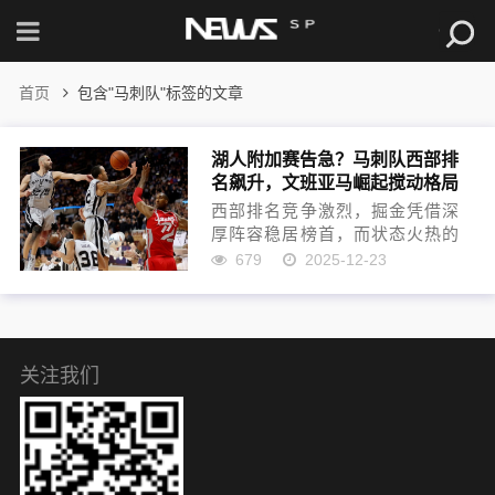
首页
包含"马刺队"标签的文章
湖人附加赛告急？马刺队西部排
名飙升，文班亚马崛起搅动格局
西部排名竞争激烈，掘金凭借深
厚阵容稳居榜首，而状态火热的
马刺队紧随其后，稳居西部第
679
2025-12-23
二，新星文班亚马的飞速成长在
攻防两端均展现出巨大影响力。
雷霆与森林狼正为第三、四位展
开激烈卡位，快船、独行侠等队
在中...
关注我们