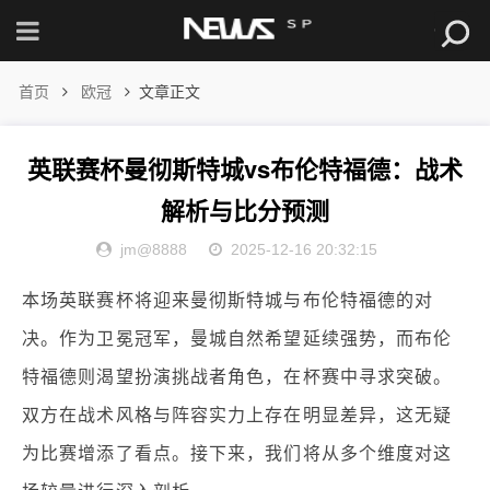
首页
欧冠
文章正文
英联赛杯曼彻斯特城vs布伦特福德：战术
解析与比分预测
jm@8888
2025-12-16 20:32:15
本场英联赛杯将迎来曼彻斯特城与布伦特福德的对
决。作为卫冕冠军，曼城自然希望延续强势，而布伦
特福德则渴望扮演挑战者角色，在杯赛中寻求突破。
双方在战术风格与阵容实力上存在明显差异，这无疑
为比赛增添了看点。接下来，我们将从多个维度对这