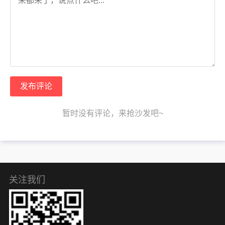
发布评论
暂时没有评论，来抢沙发吧~
关注我们