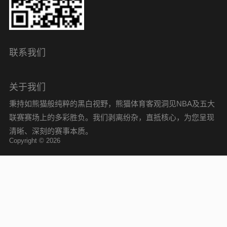
联系我们
关于我们
秉持如熊猫般纯粹的黑白视野，熊猫体育客观洞见NBA及五大
联赛赛场上的多彩胜负。我们剥离纷杂，直抵核心，为您呈现
清晰、深刻的赛事本质。
Copyright © 2026