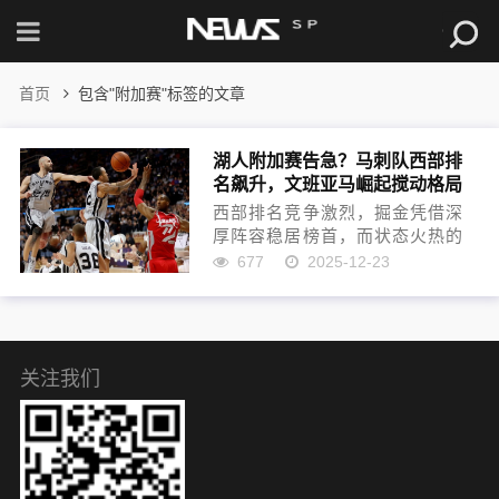
首页
包含"附加赛"标签的文章
湖人附加赛告急？马刺队西部排
名飙升，文班亚马崛起搅动格局
西部排名竞争激烈，掘金凭借深
厚阵容稳居榜首，而状态火热的
马刺队紧随其后，稳居西部第
677
2025-12-23
二，新星文班亚马的飞速成长在
攻防两端均展现出巨大影响力。
雷霆与森林狼正为第三、四位展
开激烈卡位，快船、独行侠等队
在中...
关注我们