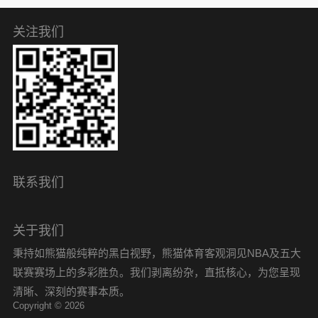
曼城稳扎稳打，从中场调度...
关注我们
联系我们
关于我们
秉持如熊猫般纯粹的黑白视野，熊猫体育客观洞见NBA及五大
联赛赛场上的多彩胜负。我们剥离纷杂，直抵核心，为您呈现
清晰、深刻的赛事本质。
Copyright © 2026